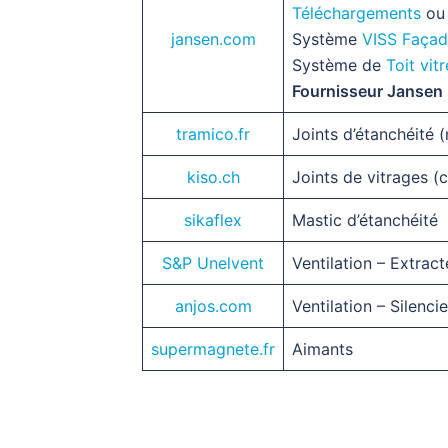
Téléchargements
ou 
jansen.com
Système
VISS Faça
Système de
Toit vit
Fournisseur Jansen
tramico.fr
Joints d’étanchéité 
kiso.ch
Joints de vitrages (
sikaflex
Mastic d’étanchéité
S&P Unelvent
Ventilation – Extrac
anjos.com
Ventilation – Silenci
supermagnete.fr
Aimants