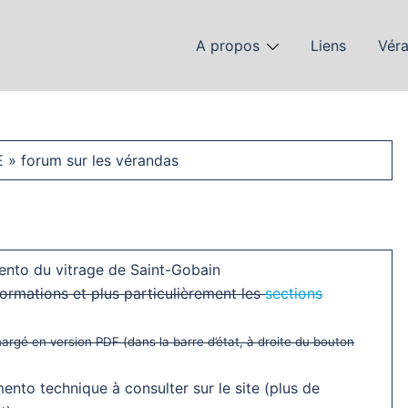
A propos
Liens
Vér
E » forum sur les vérandas
nto du vitrage de Saint-Gobain
formations et plus particulièrement les
sections
chargé en version PDF (dans la barre d’état, à droite du bouton
mento technique à consulter sur le site (plus de