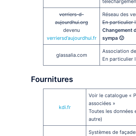
téléchargemen
verriers-d-
Réseau des ver
aujourdhui.org
En particulier
devenu
Changement de 
verriersd’aujourdhui.fr
sympa 🙁
Association de
glassalia.com
En particulier 
Fournitures
Voir le catalogue « 
associées »
kdi.fr
Toutes les données e
autre)
Systèmes de façades/