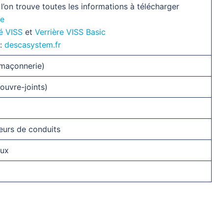
l’on trouve toutes les informations à télécharger
de
ré VISS
et
Verrière VISS Basic
:
descasystem.fr
(maçonnerie)
couvre-joints)
teurs de conduits
eux