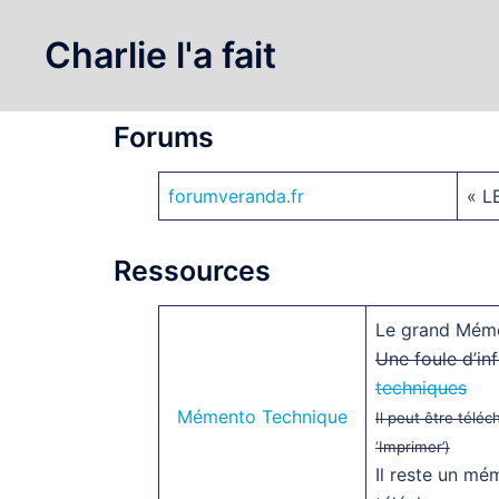
Aller
au
Charlie l'a fait
Liens – Fournisseurs
contenu
Forums
forumveranda.fr
« L
Ressources
Le grand Méme
Une foule d’in
techniques
Mémento Technique
Il peut être télé
‘Imprimer’)
Il reste un mé